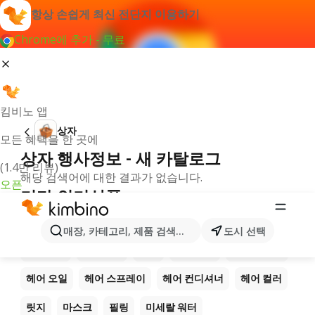
항상 손쉽게 최신 전단지 이용하기
Chrome에 추가 - 무료
킴비노 앱
상자
모든 혜택을 한 곳에
상자 행사정보 - 새 카탈로그
(1.4만 리뷰)
해당 검색어에 대한 결과가 없습니다.
오픈
기타 인기상품
아이 라이너
아이 펜슬
인조 속눈썹
립스틱
매장, 카테고리, 제품 검색...
도시 선택
립글로스
매니큐어
샴푸
컨디셔너
헤어 마스크
헤어 오일
헤어 스프레이
헤어 컨디셔너
헤어 컬러
릿지
마스크
필링
미세랄 워터