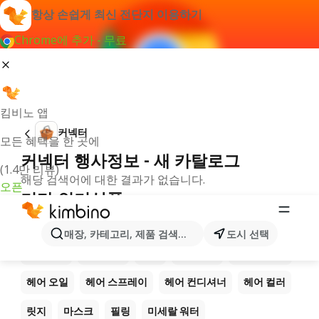
항상 손쉽게 최신 전단지 이용하기
Chrome에 추가 - 무료
킴비노 앱
커넥터
모든 혜택을 한 곳에
커넥터 행사정보 - 새 카탈로그
(1.4만 리뷰)
해당 검색어에 대한 결과가 없습니다.
오픈
기타 인기상품
아이 라이너
아이 펜슬
인조 속눈썹
립스틱
매장, 카테고리, 제품 검색...
도시 선택
립글로스
매니큐어
샴푸
컨디셔너
헤어 마스크
헤어 오일
헤어 스프레이
헤어 컨디셔너
헤어 컬러
릿지
마스크
필링
미세랄 워터