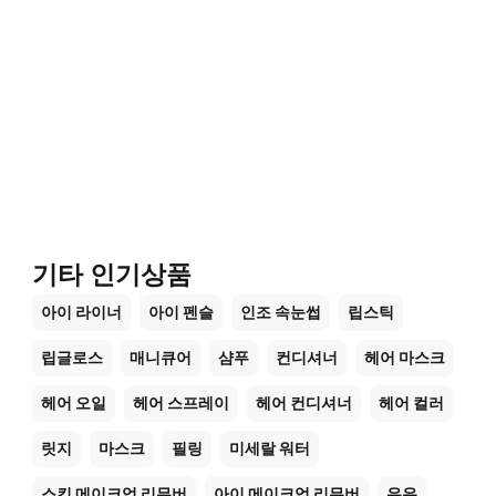
기타 인기상품
아이 라이너
아이 펜슬
인조 속눈썹
립스틱
립글로스
매니큐어
샴푸
컨디셔너
헤어 마스크
헤어 오일
헤어 스프레이
헤어 컨디셔너
헤어 컬러
릿지
마스크
필링
미세랄 워터
스킨 메이크업 리무버
아이 메이크업 리무버
우유