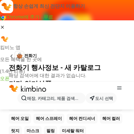
항상 손쉽게 최신 전단지 이용하기
Chrome에 추가 - 무료
킴비노 앱
전화기
모든 혜택을 한 곳에
전화기 행사정보 - 새 카탈로그
(1.4만 리뷰)
해당 검색어에 대한 결과가 없습니다.
오픈
기타 인기상품
아이 라이너
아이 펜슬
인조 속눈썹
립스틱
매장, 카테고리, 제품 검색...
도시 선택
립글로스
매니큐어
샴푸
컨디셔너
헤어 마스크
헤어 오일
헤어 스프레이
헤어 컨디셔너
헤어 컬러
릿지
마스크
필링
미세랄 워터