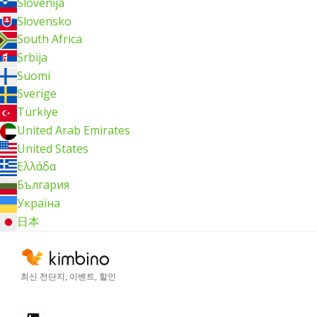
Slovenija
Slovensko
South Africa
Srbija
Suomi
Sverige
Türkiye
United Arab Emirates
United States
Ελλάδα
България
Україна
日本
최신 전단지, 이벤트, 할인