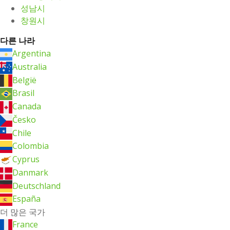
성남시
창원시
다른 나라
Argentina
Australia
België
Brasil
Canada
Česko
Chile
Colombia
Cyprus
Danmark
Deutschland
España
더 많은 국가
France