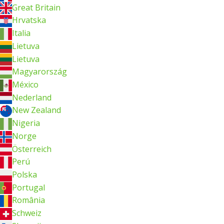
Great Britain
Hrvatska
Italia
Lietuva
Lietuva
Magyarország
México
Nederland
New Zealand
Nigeria
Norge
Österreich
Perú
Polska
Portugal
România
Schweiz