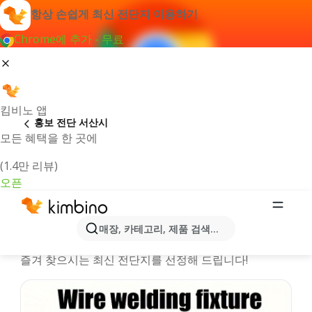
항상 손쉽게 최신 전단지 이용하기
Chrome에 추가 - 무료
킴비노 앱
홍보 전단 서산시
모든 혜택을 한 곳에
(1.4만 리뷰)
오픈
서산시시 온라인 행사정보 및 카탈로
매장, 카테고리, 제품 검색...
그
즐겨 찾으시는 최신 전단지를 선정해 드립니다!