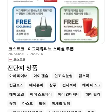
코스트코 - 이그제큐티브 스페셜 쿠폰
2026/08/03
-
2026/08/16
코스트코
전단지 상품
아이 라이너
아이 펜슬
인조 속눈썹
립스틱
립글로스
매니큐어
샴푸
컨디셔너
헤어 마스크
헤어 오일
헤어 스프레이
헤어 컨디셔너
헤어 컬러
릿지
마스크
필링
미세랄 워터