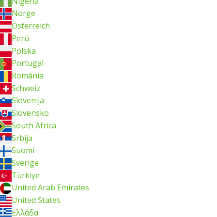
Nigeria
Norge
Österreich
Perú
Polska
Portugal
România
Schweiz
Slovenija
Slovensko
South Africa
Srbija
Suomi
Sverige
Türkiye
United Arab Emirates
United States
Ελλάδα