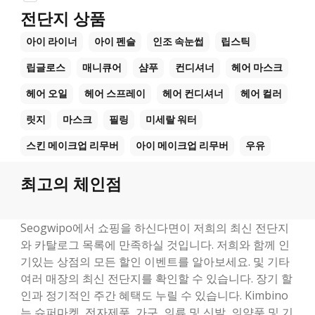
전단지 상품
아이 라이너
아이 펜슬
인조 속눈썹
립스틱
립글로스
매니큐어
샴푸
컨디셔너
헤어 마스크
헤어 오일
헤어 스프레이
헤어 컨디셔너
헤어 컬러
릿지
마스크
필링
미세랄 워터
스킨 메이크업 리무버
아이 메이크업 리무버
우유
최고의 체인점
Seogwipo에서 쇼핑을 하신다면이 저희의 최신 전단지
와 카탈로그 목록에 만족하실 것입니다. 저희와 함께 인
기있는 상점의 모든 할인 이벤트를 알아보세요. 및 기타
여러 매장의 최신 전단지를 확인할 수 있습니다. 장기 할
인과 정기적인 주간 혜택도 누릴 수 있습니다. Kimbino
는 슈퍼마켓, 전자제품, 가구, 의류 및 신발, 의약품 및 기