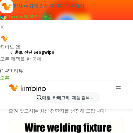
항상 손쉽게 최신 전단지 이용하기
Chrome에 추가 - 무료
킴비노 앱
홍보 전단 Seogwipo
모든 혜택을 한 곳에
(1.4만 리뷰)
오픈
Seogwipo시 온라인 행사정보 및 카탈
매장, 카테고리, 제품 검색...
로그
즐겨 찾으시는 최신 전단지를 선정해 드립니다!