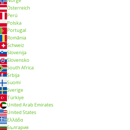
Norge
Österreich
Perú
Polska
Portugal
România
Schweiz
Slovenija
Slovensko
South Africa
Srbija
Suomi
Sverige
Türkiye
United Arab Emirates
United States
Ελλάδα
България