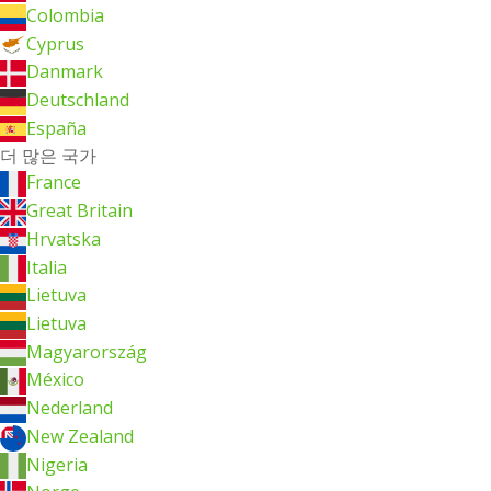
Colombia
Cyprus
Danmark
Deutschland
España
더 많은 국가
France
Great Britain
Hrvatska
Italia
Lietuva
Lietuva
Magyarország
México
Nederland
New Zealand
Nigeria