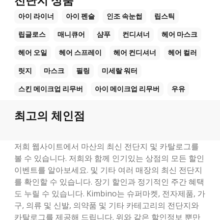
전단지 상품
아이 라이너
아이 펜슬
인조 속눈썹
립스틱
립글로스
매니큐어
샴푸
컨디셔너
헤어 마스크
헤어 오일
헤어 스프레이
헤어 컨디셔너
헤어 컬러
릿지
마스크
필링
미세랄 워터
스킨 메이크업 리무버
아이 메이크업 리무버
우유
최고의 체인점
저희 웹사이트에서 마산의 최신 전단지 및 카탈로그를
볼 수 있습니다. 저희와 함께 인기있는 상점의 모든 할인
이벤트를 알아보세요. 및 기타 여러 매장의 최신 전단지
를 확인할 수 있습니다. 장기 할인과 정기적인 주간 혜택
도 누릴 수 있습니다. Kimbino는 슈퍼마켓, 전자제품, 가
구, 의류 및 신발, 의약품 및 기타 카테고리의 전단지와
카탈로그를 제공해 드립니다. 위와 같은 할인정보 뿐만