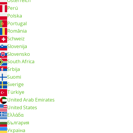
Österreich
Perú
Polska
Portugal
România
Schweiz
Slovenija
Slovensko
South Africa
Srbija
Suomi
Sverige
Türkiye
United Arab Emirates
United States
Ελλάδα
България
Україна