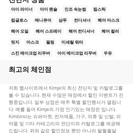
아이 라이너
아이 펜슬
인조 속눈썹
립스틱
립글로스
매니큐어
샴푸
컨디셔너
헤어 마스크
헤어 오일
헤어 스프레이
헤어 컨디셔너
헤어 컬러
릿지
마스크
필링
미세랄 워터
스킨 메이크업 리무버
아이 메이크업 리무버
우유
최고의 체인점
저희 웹사이트에서 Kimje의 최신 전단지 및 카탈로그를
볼 수 있습니다. 현재 수많은 매장에서 할인 이벤트가 진
행중입니다. 일부 상점은 매주 특별 할인행사가 열립니
다. 예를 들어 Kimje의 가장 인기있는 매장은 입니다.
Kimbino는 슈퍼마켓, 전자제품, 가구, 의류 및 신발, 의
약품 및 기타 카테고리의 전단지와 카탈로그를 제공해
드립니다. 위와 같은 할인정보 뿐만 아니라 팔월월달