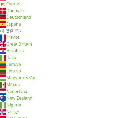
Cyprus
Danmark
Deutschland
España
더 많은 국가
France
Great Britain
Hrvatska
Italia
Lietuva
Lietuva
Magyarország
México
Nederland
New Zealand
Nigeria
Norge