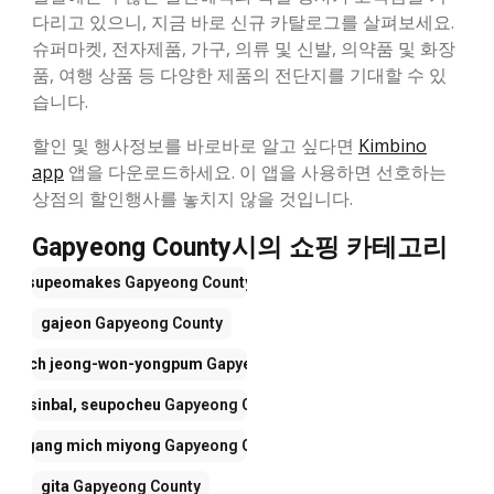
다리고 있으니, 지금 바로 신규 카탈로그를 살펴보세요.
슈퍼마켓, 전자제품, 가구, 의류 및 신발, 의약품 및 화장
품, 여행 상품 등 다양한 제품의 전단지를 기대할 수 있
습니다.
할인 및 행사정보를 바로바로 알고 싶다면
Kimbino
app
앱을 다운로드하세요. 이 앱을 사용하면 선호하는
상점의 할인행사를 놓치지 않을 것입니다.
Gapyeong County시의 쇼핑 카테고리
supeomakes
Gapyeong County
gajeon
Gapyeong County
g mich jeong-won-yongpum
Gapyeong County
ilyu, sinbal, seupocheu
Gapyeong County
eongang mich miyong
Gapyeong County
gita
Gapyeong County