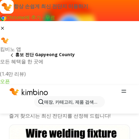
항상 손쉽게 최신 전단지 이용하기
Chrome에 추가 - 무료
킴비노 앱
홍보 전단 Gapyeong County
모든 혜택을 한 곳에
(1.4만 리뷰)
오픈
Gapyeong County시 온라인 행사정보
매장, 카테고리, 제품 검색...
및 카탈로그
즐겨 찾으시는 최신 전단지를 선정해 드립니다!