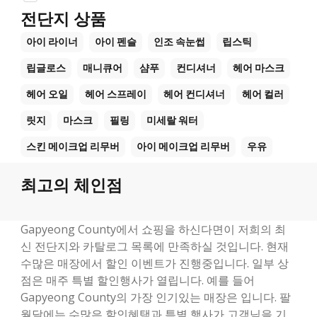
전단지 상품
아이 라이너
아이 펜슬
인조 속눈썹
립스틱
립글로스
매니큐어
샴푸
컨디셔너
헤어 마스크
헤어 오일
헤어 스프레이
헤어 컨디셔너
헤어 컬러
릿지
마스크
필링
미세랄 워터
스킨 메이크업 리무버
아이 메이크업 리무버
우유
최고의 체인점
Gapyeong County에서 쇼핑을 하신다면이 저희의 최
신 전단지와 카탈로그 목록에 만족하실 것입니다. 현재
수많은 매장에서 할인 이벤트가 진행중입니다. 일부 상
점은 매주 특별 할인행사가 열립니다. 예를 들어
Gapyeong County의 가장 인기있는 매장은 입니다. 팔
월달에는 수많은 할인혜택과 특별 행사가 고객님을 기