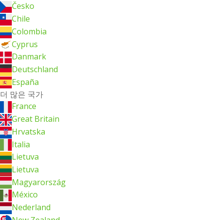
Česko
Chile
Colombia
Cyprus
Danmark
Deutschland
España
더 많은 국가
France
Great Britain
Hrvatska
Italia
Lietuva
Lietuva
Magyarország
México
Nederland
New Zealand