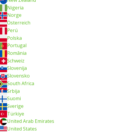
Nigeria
Norge
Österreich
Perú
Polska
Portugal
România
Schweiz
Slovenija
Slovensko
South Africa
Srbija
Suomi
Sverige
Türkiye
United Arab Emirates
United States