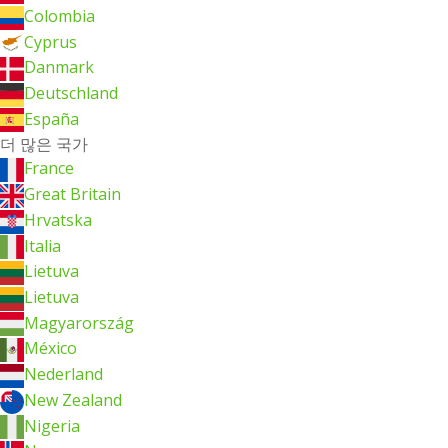
Colombia
Cyprus
Danmark
Deutschland
España
더 많은 국가
France
Great Britain
Hrvatska
Italia
Lietuva
Lietuva
Magyarország
México
Nederland
New Zealand
Nigeria