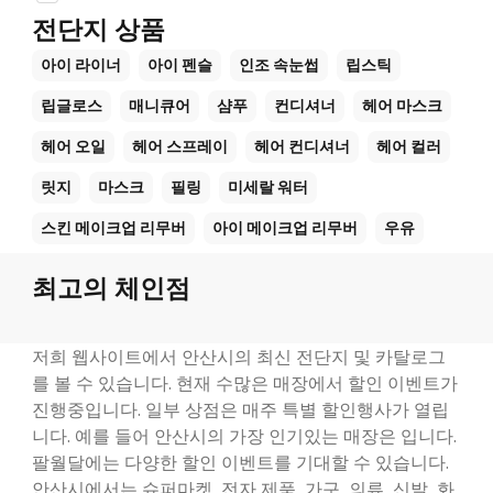
전단지 상품
아이 라이너
아이 펜슬
인조 속눈썹
립스틱
립글로스
매니큐어
샴푸
컨디셔너
헤어 마스크
헤어 오일
헤어 스프레이
헤어 컨디셔너
헤어 컬러
릿지
마스크
필링
미세랄 워터
스킨 메이크업 리무버
아이 메이크업 리무버
우유
최고의 체인점
저희 웹사이트에서 안산시의 최신 전단지 및 카탈로그
를 볼 수 있습니다. 현재 수많은 매장에서 할인 이벤트가
진행중입니다. 일부 상점은 매주 특별 할인행사가 열립
니다. 예를 들어 안산시의 가장 인기있는 매장은 입니다.
팔월달에는 다양한 할인 이벤트를 기대할 수 있습니다.
안산시에서는 슈퍼마켓, 전자 제품, 가구, 의류, 신발, 화