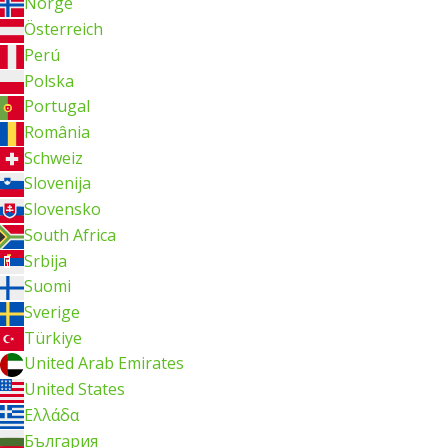
Norge
Österreich
Perú
Polska
Portugal
România
Schweiz
Slovenija
Slovensko
South Africa
Srbija
Suomi
Sverige
Türkiye
United Arab Emirates
United States
Ελλάδα
България